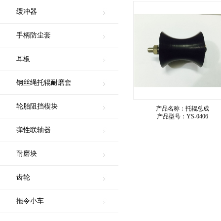
缓冲器
手柄防尘套
耳板
钢丝绳托辊耐磨套
轮胎阻挡楔块
产品名称：托辊总成
产品型号：YS-0406
弹性联轴器
耐磨块
齿轮
拖令小车