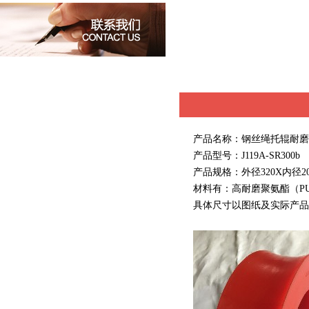
产品名称：钢丝绳托辊耐磨
产品型号：J119A-SR300b
产品规格：外径320X内径20
材料有：高耐磨聚氨酯（P
具体尺寸以图纸及实际产品