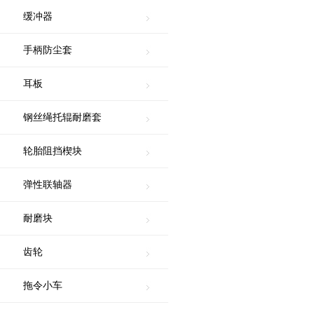
缓冲器
手柄防尘套
耳板
钢丝绳托辊耐磨套
轮胎阻挡楔块
弹性联轴器
耐磨块
齿轮
拖令小车